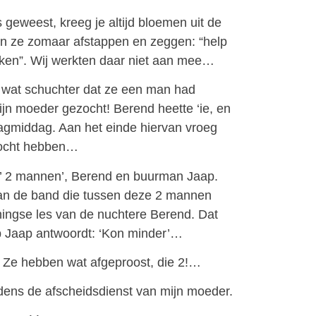
s geweest, kreeg je altijd bloemen uit de
, kon ze zomaar afstappen en zeggen: “help
kken”. Wij werkten daar niet aan mee…
ij wat schuchter dat ze een man had
 mijn moeder gezocht! Berend heette ‘ie, en
agmiddag. Aan het einde hiervan vroeg
 mocht hebben…
ar’ 2 mannen’, Berend en buurman Jaap.
an de band die tussen deze 2 mannen
ingse les van de nuchtere Berend. Dat
p Jaap antwoordt: ‘Kon minder’…
. Ze hebben wat afgeproost, die 2!…
jdens de afscheidsdienst van mijn moeder.