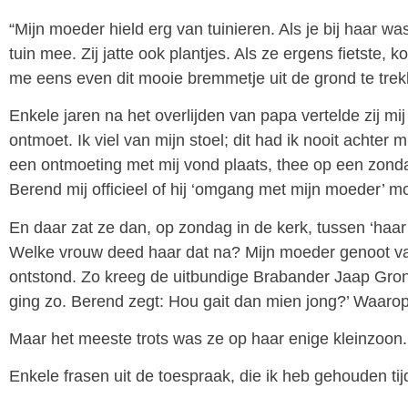
“Mijn moeder hield erg van tuinieren. Als je bij haar wa
tuin mee. Zij jatte ook plantjes. Als ze ergens fietste
me eens even dit mooie bremmetje uit de grond te tre
Enkele jaren na het overlijden van papa vertelde zij m
ontmoet. Ik viel van mijn stoel; dit had ik nooit achter
een ontmoeting met mij vond plaats, thee op een zond
Berend mij officieel of hij ‘omgang met mijn moeder’
En daar zat ze dan, op zondag in de kerk, tussen ‘ha
Welke vrouw deed haar dat na? Mijn moeder genoot v
ontstond. Zo kreeg de uitbundige Brabander Jaap Gron
ging zo. Berend zegt: Hou gait dan mien jong?’ Waaro
Maar het meeste trots was ze op haar enige kleinzoon
Enkele frasen uit de toespraak, die ik heb gehouden ti