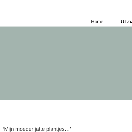
Home
Uitva
‘Mijn moeder jatte plantjes…’